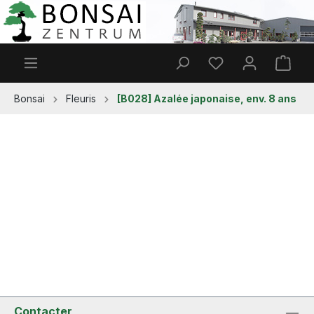
Passer au contenu principal
Vous avez 0 articl
Le p
Bonsai
Fleuris
[B028] Azalée japonaise, env. 8 ans
Contacter