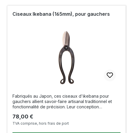
confortable et maîtrisé, tant pour les débutants que
pour les adeptes confirmés de l’ikebana. Longueur :
165 mm Longueur de la lame : 44 mm Poids : 149
Ciseaux Ikebana (165mm), pour gauchers
g Matériau : acier inoxydable Fabriqué au Japon
Fabriqués au Japon, ces ciseaux d'ikebana pour
gauchers allient savoir-faire artisanal traditionnel et
fonctionnalité de précision. Leur conception
spécialement adaptée aux gauchers permet une prise
Prix régulier :
78,00 €
en main naturelle et une visibilité optimale sur la coupe
– idéal pour un travail précis dans l'art floral
TVA comprise, hors frais de port
japonais. Fabriquées en acier de haute qualité, ces