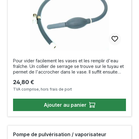
Pour vider facilement les vases et les remplir d'eau
fraîche. Un collier de serrage se trouve sur le tuyau et
permet de l'accrocher dans le vase. Il suffit ensuite
d'appuyer sur la balle pour pomper l'eau du
Prix régulier :
24,80 €
vase. Tuyau de 50 cm avec pompe à balle Origine :
Japon
TVA comprise, hors frais de port
Ajouter au panier
Pompe de pulvérisation / vaporisateur