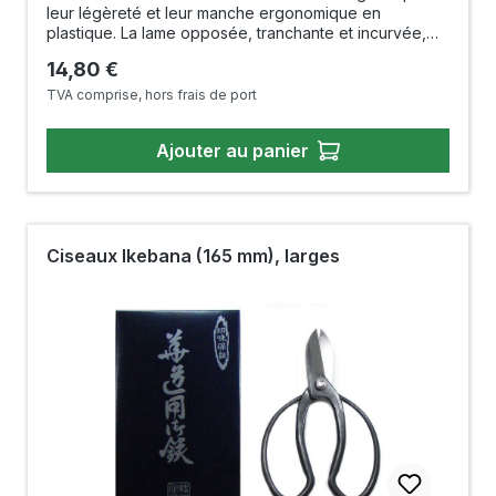
leur légèreté et leur manche ergonomique en
plastique. La lame opposée, tranchante et incurvée,
est en acier inoxydable, ce qui la rend résistante à la
Prix régulier :
14,80 €
rouille et facile à nettoyer. La forme particulière de
cette lame empêche les aliments de glisser.Taille : 180
TVA comprise, hors frais de port
mmLongueur de la lame : env. 40 mm, courbéePoids :
86 gFabriqué en Chine
Ajouter au panier
Ciseaux Ikebana (165 mm), larges