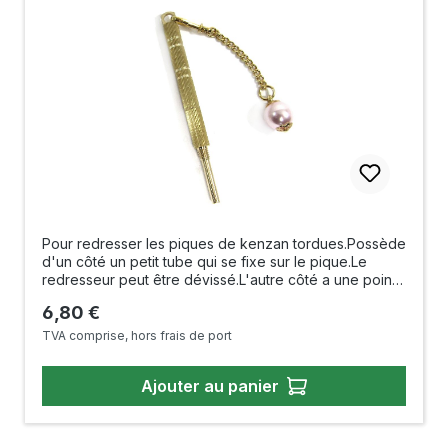
Pour redresser les piques de kenzan tordues.Possède
d'un côté un petit tube qui se fixe sur le pique.Le
redresseur peut être dévissé.L'autre côté a une pointe
et peut être utilisé pour gratter le kenzan.La chaîne
Prix régulier :
6,80 €
avec la perle artificielle est amovible. Longueur : 75
mm Fabriqué au Japon
TVA comprise, hors frais de port
Ajouter au panier