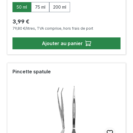
maintenir affûtés. Nous vous conseillons d'entretenir
Sélectionnez
Volume
50 ml
75 ml
200 ml
de cette manière vos outils professionnels Masakuni.
Contenu 50 ml / 75 ml / 200 ml (flacon spray)
Prix régulier :
3,99 €
79,80 €/litres, TVA comprise, hors frais de port
Ajouter au panier
Pincette spatule