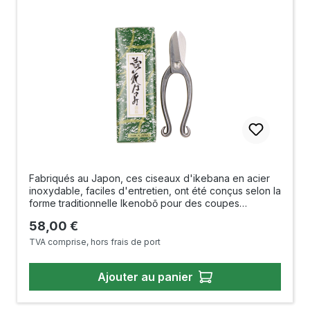
Fabriqués au Japon, ces ciseaux d'ikebana en acier
inoxydable, faciles d'entretien, ont été conçus selon la
forme traditionnelle Ikenobō pour des coupes
précises et nettes. Leurs lames fines et soigneusement
Prix régulier :
58,00 €
affûtées sont idéales pour couper les tiges de fleurs,
les feuilles et les petites branches, et permettent un
TVA comprise, hors frais de port
travail précis en ikebana et dans l'art floral
exigeant. Fabriquées en acier inoxydable de haute
Ajouter au panier
qualité, ces ciseaux séduisent par leur tranchant, leur
durabilité et leur prise en main équilibrée. Les
poignées ergonomiques permettent un travail