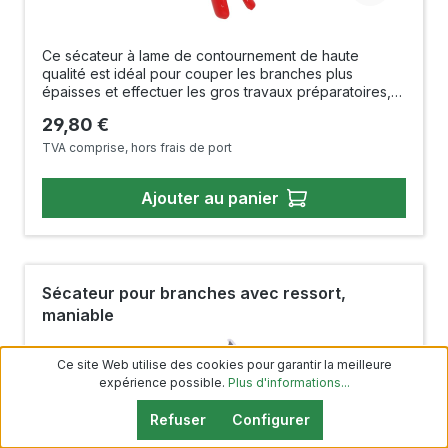
Ce sécateur à lame de contournement de haute
qualité est idéal pour couper les branches plus
épaisses et effectuer les gros travaux préparatoires,
par exemple lors de la création d'un yamadori ou pour
Prix régulier :
29,80 €
raccourcir les branches plus épaisses de votre bonsaï.
Ce sécateur robuste se distingue par ses poignées
TVA comprise, hors frais de port
particulièrement ergonomiques et antidérapantes. La
contre-lame est extrêmement tranchante et garantit
Ajouter au panier
des coupes nettes, sans bavures. Un loquet de
sécurité facile à utiliser d'une seule main maintient le
sécateur fermement en position fermée et empêche
tout déverrouillage involontaire pendant le rangement.
Un outil indispensable également pour les autres
travaux de jardinage.Longueur : env. 220 mmPoids :
Sécateur pour branches avec ressort,
env. 266 g
maniable
Ce site Web utilise des cookies pour garantir la meilleure
expérience possible.
Plus d'informations...
Refuser
Configurer