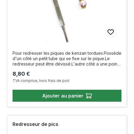
Pour redresser les piques de kenzan tordues.Possède
d'un côté un petit tube qui se fixe sur le pique.Le
redresseur peut être dévissé.L'autre côté a une pointe
et peut être utilisé pour gratter le kenzan.La chaîne
Prix régulier :
8,80 €
avec la perle artificielle est amovible.Longueur : 75
mmFabriqué au Japon
TVA comprise, hors frais de port
Ajouter au panier
Redresseur de pics