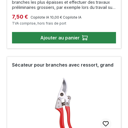
branches les plus épaisses et effectuer des travaux
préliminaires grossiers, par exemple lors du travail sur
les yamadori ou pour raccourcir les branches les plus
Prix régulier :
Prix de vente :
7,50 €
épaisses (jusqu'à un maximum de 10 mm) sur les
Copilote IA
10,00 €
Copilote IA
bonsaïs. Longueur : 200 mm
TVA comprise, hors frais de port
Ajouter au panier
Sécateur pour branches avec ressort, grand