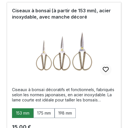
: acier inoxydable avec manche en plastique Fabriqué
en Chine
Ciseaux à bonsaï (à partir de 153 mm), acier
inoxydable, avec manche décoré
Ciseaux à bonsaï décoratifs et fonctionnels, fabriqués
selon les normes japonaises, en acier inoxydable. La
lame courte est idéale pour tailler les bonsaïs
d'intérieur de petite à moyenne taille. Les lames à
double affûtage permettent, sur tous les sécateurs,
Sélectionnez
Longueur
153 mm
175 mm
198 mm
une coupe nette et lisse sans écraser les pousses.
Pour une manipulation plus aisée, la pression exercée
sur les lames est réglable. Longueur :
Prix régulier :
15,00 €