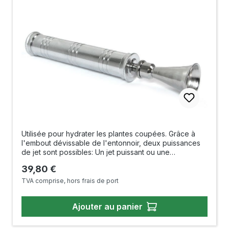
Utilisée pour hydrater les plantes coupées. Grâce à
l'embout dévissable de l'entonnoir, deux puissances
de jet sont possibles: Un jet puissant ou une
pulvérisation très fine. Piston : env. 10 cm Longueur
Prix régulier :
39,80 €
totale : env. 16 cm Fabriqué au Japon
TVA comprise, hors frais de port
Ajouter au panier