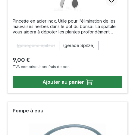
Pincette en acier inox. Utile pour l'élimination de les
mauvaises herbes dans le pot du bonsaï. La spatule
vous aidera à dépoter les plantes profondément
enracinées. Fabriquée au Japon. Longueur: 220 mm
Disponbles en versions: - droite - courbe
Sélectionnez
Pinzette
(gebogene Spitze)
(gerade Spitze)
(Cette option n'est pas disponible pour le moment.)
Prix régulier :
9,00 €
TVA comprise, hors frais de port
Ajouter au panier
Pompe à eau