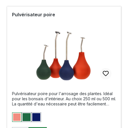
Pulvérisateur poire
Pulvérisateur poire pour l'arrosage des plantes. Idéal
pour les bonsaïs d'intérieur. Au choix 250 ml ou 500 ml.
La quantité d'eau nécessaire peut être facilement
distribuée sans déborder sur le bac. Elle permet
également de vaporiser les arbres en plus. Versions
Sélectionnez
Couleur
disponibles : - Pulvérisateur poire avec tête de
Terra
Vert
Bleu
(Cette option n'est pas disponible pour le moment.)
pulvérisation de 8 cm de long - Pulvérisateur poire