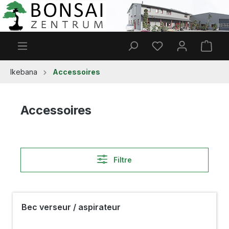
Passer au contenu principal
Vous avez 0 articl
Le p
Ikebana
Accessoires
Accessoires
Filtre
Bec verseur / aspirateur