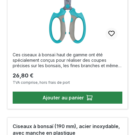
Ces ciseaux à bonsaï haut de gamme ont été
spécialement conçus pour réaliser des coupes
précises sur les bonsaïs, les fines branches et même
les racines. Leurs lames extrêmement tranchantes, en
Prix régulier :
26,80 €
acier SK5 robuste, permettent des coupes nettes et
précises qui favorisent la santé des plantes et
TVA comprise, hors frais de port
garantissent un résultat professionnel. Les lames sont
dotées d’un revêtement spécial antirouille et
Ajouter au panier
antiadhésif. Cela permet de réduire efficacement la
corrosion et les résidus de résine, tout en préservant
durablement les performances de coupe. L’acier SK5
de haute qualité séduit également par sa dureté
exceptionnelle, sa grande résistance à l’usure et sa
longue durée de vie. Pour un confort d'utilisation
Ciseaux à bonsaï (190 mm), acier inoxydable,
maximal, le sécateur est équipé de poignées en
avec manche en plastique