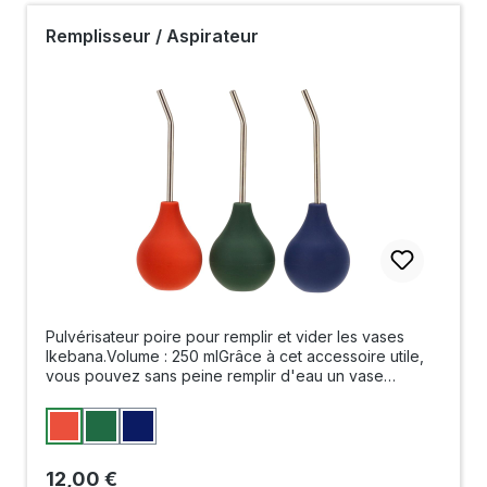
Remplisseur / Aspirateur
Pulvérisateur poire pour remplir et vider les vases
Ikebana.Volume : 250 mlGrâce à cet accessoire utile,
vous pouvez sans peine remplir d'eau un vase
Ikebana ou aspirer de l'eau plus ancienne pour la
remplacer.Balle avec tube d'environ 15,5 cm de long
Sélectionnez
Couleur
Terra
Vert
Bleu
Prix régulier :
12,00 €