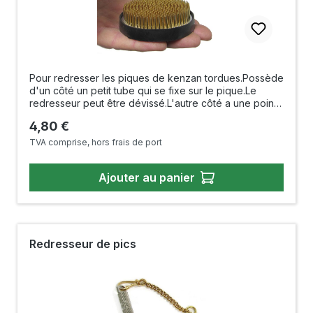
Pour redresser les piques de kenzan tordues.Possède
d'un côté un petit tube qui se fixe sur le pique.Le
redresseur peut être dévissé.L'autre côté a une pointe
et peut être utilisé pour gratter le kenzan. La clochette
Prix régulier :
4,80 €
est amovible. Livré sans kenzan ! Longueur :
70mm Fabriqué au Japon
TVA comprise, hors frais de port
Ajouter au panier
Redresseur de pics