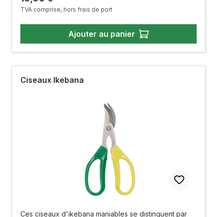
153 mm 175 mm 198 mm -
TVA comprise, hors frais de port
- Longueur de la surface de coupe : 53 mm
59 mm 69 mm --- Poids :
72 g 114 g 133 g -
Ajouter au panier
- Matériau : acier inoxydable -- Fabriqué en Chine
Ciseaux Ikebana
Ces ciseaux d'ikebana maniables se distinguent par