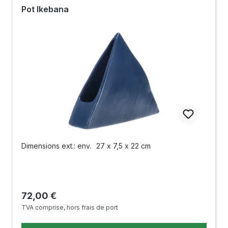
Pot Ikebana
Dimensions ext.: env.
27 x 7,5 x 22 cm
Prix régulier :
72,00 €
TVA comprise, hors frais de port