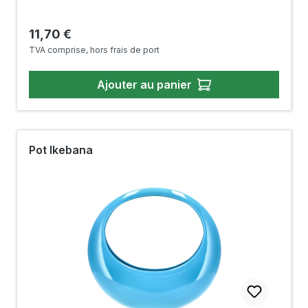
Prix régulier :
11,70 €
TVA comprise, hors frais de port
Ajouter au panier
Pot Ikebana