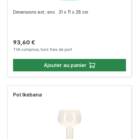
Dimensions ext.: env.
31 x 11 x 28 cm
Prix régulier :
93,60 €
TVA comprise, hors frais de port
Ajouter au panier
Pot Ikebana