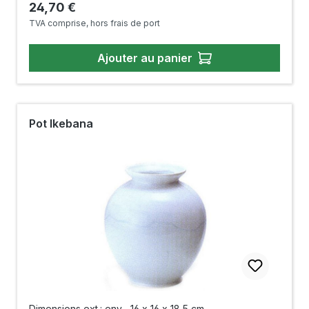
Prix régulier :
24,70 €
TVA comprise, hors frais de port
Ajouter au panier
Pot Ikebana
Dimensions ext.: env.
16 x 16 x 18,5 cm