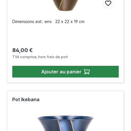
Dimensions ext.: env.
22 x 22 x 19 cm
Prix régulier :
84,00 €
TVA comprise, hors frais de port
Ajouter au panier
Pot Ikebana