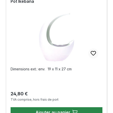
Pot Ikebana
Dimensions ext.: env.
19 x 11 x 27 cm
Prix régulier :
24,80 €
TVA comprise, hors frais de port
Ajouter au panier