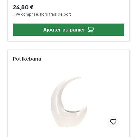
Prix régulier :
24,80 €
TVA comprise, hors frais de port
Ajouter au panier
Pot Ikebana