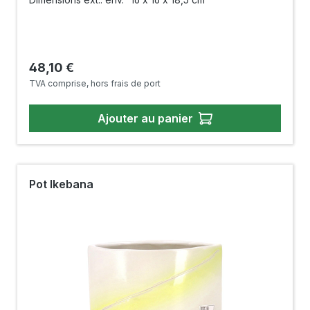
Prix régulier :
48,10 €
TVA comprise, hors frais de port
Ajouter au panier
Pot Ikebana