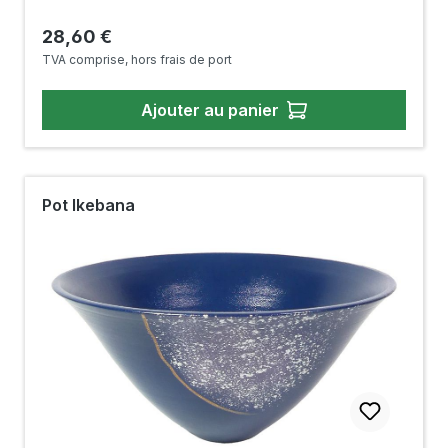
Prix régulier :
28,60 €
TVA comprise, hors frais de port
Ajouter au panier
Pot Ikebana