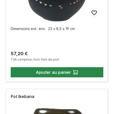
Dimensions ext.: env.
23 x 8,5 x 19 cm
Prix régulier :
57,20 €
TVA comprise, hors frais de port
Ajouter au panier
Pot Ikebana