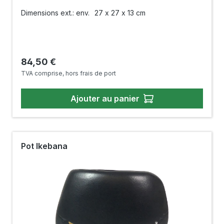
Dimensions ext.: env.
27 x 27 x 13 cm
Prix régulier :
84,50 €
TVA comprise, hors frais de port
Ajouter au panier
Pot Ikebana