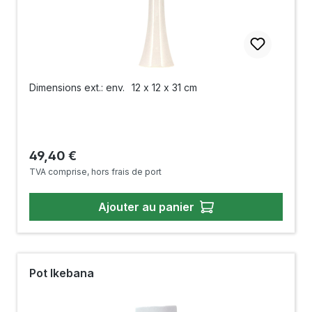
Dimensions ext.: env.
12 x 12 x 31 cm
Prix régulier :
49,40 €
TVA comprise, hors frais de port
Ajouter au panier
Pot Ikebana