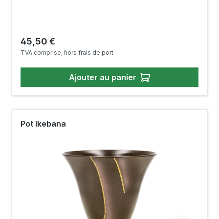
Prix régulier :
45,50 €
TVA comprise, hors frais de port
Ajouter au panier
Pot Ikebana