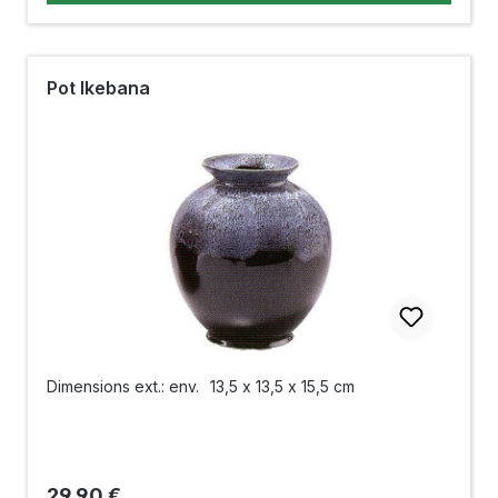
Pot Ikebana
Dimensions ext.: env.
13,5 x 13,5 x 15,5 cm
Prix régulier :
29,90 €