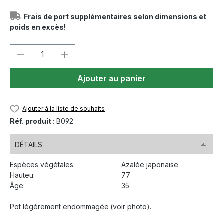
Frais de port supplémentaires selon dimensions et
poids en excès!
Quantité de produit : Entrez la quantité
Ajouter au panier
Ajouter à la liste de souhaits
Réf. produit :
B092
DÉTAILS
Espèces végétales:
Azalée japonaise
Hauteu:
77
Âge:
35
Pot légèrement endommagée (voir photo).