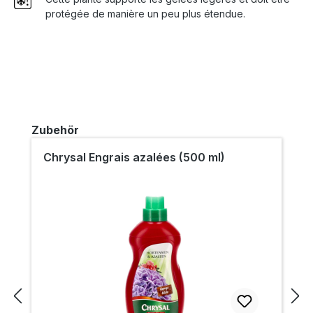
protégée de manière un peu plus étendue.
Ignorer la galerie de produits
Zubehör
Chrysal Engrais azalées (500 ml)