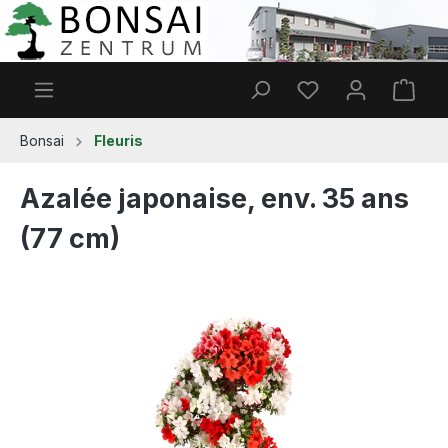
Passer au contenu principal
Vous avez 0 articl
Le p
Bonsai
Fleuris
Azalée japonaise, env. 35 ans
(77 cm)
Ignorer la galerie d'images