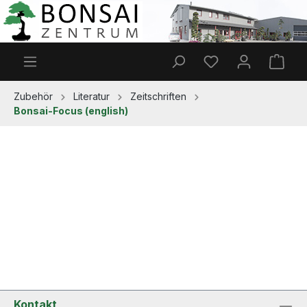
Zum Hauptinhalt springen
Du hast 0 Produkt
Ware
Zubehör
Literatur
Zeitschriften
Bonsai-Focus (english)
Kontakt