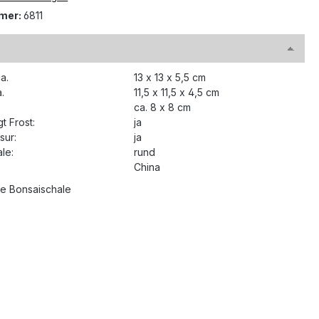
mer:
6811
a.
13 x 13 x 5,5 cm
.
11,5 x 11,5 x 4,5 cm
ca. 8 x 8 cm
t Frost:
ja
sur:
ja
le:
rund
China
e Bonsaischale