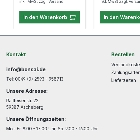
inkl. MwSt zzgl. Versand
inkl. MwSt zzgl. Vers
anderen Seite das
abfließen kann, dam
feinen Wurzeln nicht zu
In den Warenkorb
In den Warenk
lange nass sind.
Kontakt
Bestellen
Versandkost
info@bonsai.de
Zahlungsarte
Tel: 0049 (0) 2593 - 958713
Lieferzeiten
Unsere Adresse:
Raiffeisenstr. 22
59387 Ascheberg
Unsere Öffnungszeiten:
Mo.- Fr. 9:00 - 17:00 Uhr, Sa. 9:00 - 16:00 Uhr