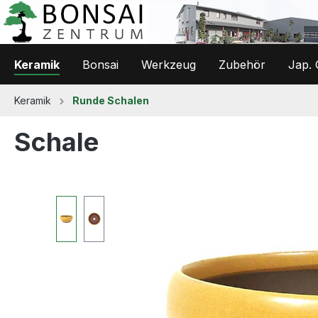
 Hauptinhalt springen
Zur Suche springen
Zur Hauptnavigation springen
Keramik
Bonsai
Werkzeug
Zubehör
Jap. 
Keramik
Runde Schalen
Schale
Bildergalerie überspringen