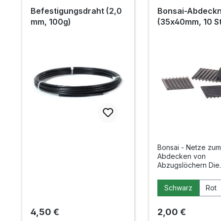
Produktgalerie überspringen
Befestigungsdraht (2,0
Bonsai-Abdeckn
mm, 100g)
(35x40mm, 10 S
Bonsai - Netze zum
Abdecken von
Abzugslöchern Die
Kunststoffnetze w
über die Löcher in
auswählen
Farbe
Schwarz
Rot
Schalen gelegt, dam
der einen Seite die
Erdmischung in der
Regulärer Preis:
Regulärer Preis:
4,50 €
2,00 €
gehalten wird, aber au