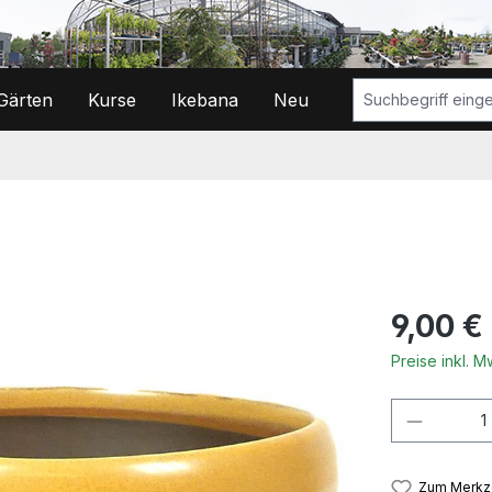
Gärten
Kurse
Ikebana
Neu
Regulärer Prei
9,00 €
Preise inkl. 
Produkt
Zum Merkze