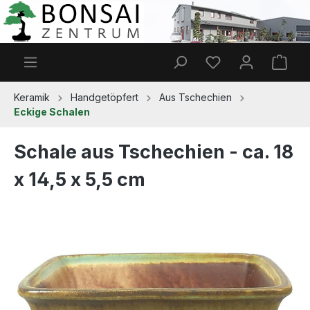
Zum Hauptinhalt springen
Du hast 0 Produkt
Ware
Keramik
Handgetöpfert
Aus Tschechien
Eckige Schalen
Schale aus Tschechien - ca. 18
x 14,5 x 5,5 cm
Bildergalerie überspringen