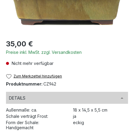
Regulärer Preis:
35,00 €
Preise inkl. MwSt. zzgl. Versandkosten
Nicht mehr verfügbar
Zum Merkzettel hinzufügen
Produktnummer:
CZ942
DETAILS
Außenmaße: ca.
18 x 14,5 x 5,5 cm
Schale verträgt Frost:
ja
Form der Schale:
eckig
Handgemacht