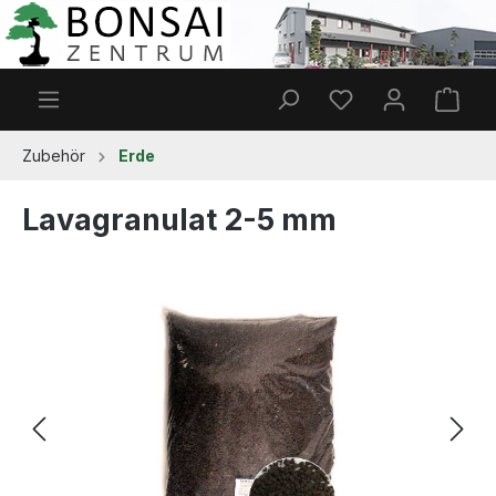
Zum Hauptinhalt springen
Du hast 0 Produkt
Ware
Zubehör
Erde
Lavagranulat 2-5 mm
Bildergalerie überspringen