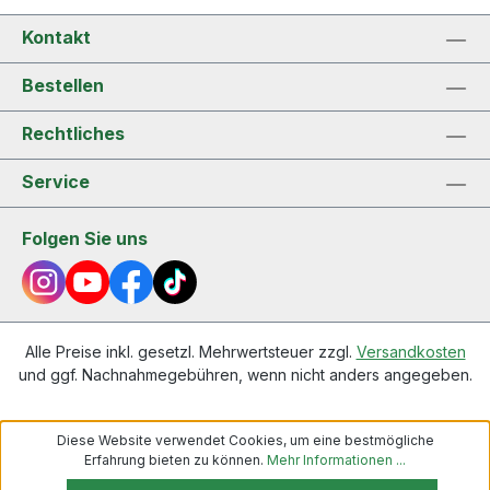
Schale. Dies kann zusätzlich helfen, die
Drainage zu verbessern und Staunässe zu
Kontakt
verhindern. Bambuskohle enthält Mineralstoffe
wie Calcium, Kalium und Magnesium, der pH-
Wert liegt bei 1,8. Herkunft: Japan
Bestellen
Rechtliches
Service
Folgen Sie uns
Alle Preise inkl. gesetzl. Mehrwertsteuer zzgl.
Versandkosten
und ggf. Nachnahmegebühren, wenn nicht anders angegeben.
Diese Website verwendet Cookies, um eine bestmögliche
Erfahrung bieten zu können.
Mehr Informationen ...