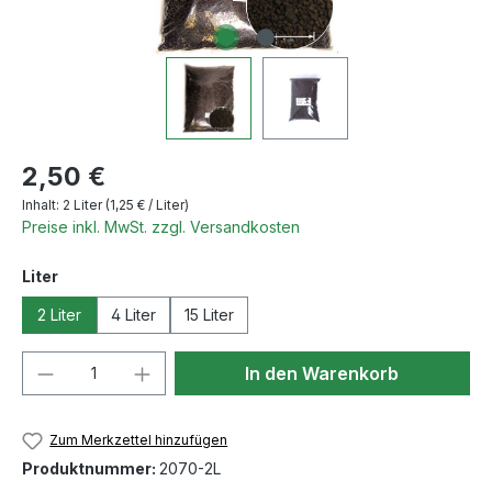
Regulärer Preis:
2,50 €
Inhalt:
2 Liter
(1,25 € / Liter)
Preise inkl. MwSt. zzgl. Versandkosten
auswählen
Liter
2 Liter
4 Liter
15 Liter
Produkt Anzahl: Gib den gewünschten We
In den Warenkorb
Zum Merkzettel hinzufügen
Produktnummer:
2070-2L