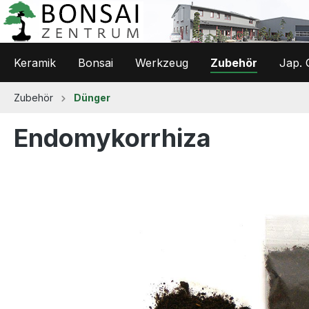
 Hauptinhalt springen
Zur Suche springen
Zur Hauptnavigation springen
Keramik
Bonsai
Werkzeug
Zubehör
Jap. 
Zubehör
Dünger
Endomykorrhiza
Bildergalerie überspringen