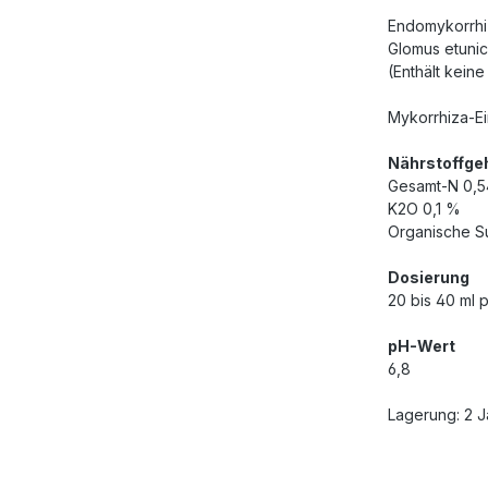
Endomykorrhiz
Glomus etunic
(Enthält kein
Mykorrhiza-Ei
Nährstoffge
Gesamt-N 0,
K2O 0,1 %
Organische S
Dosierung
20 bis 40 ml p
pH-Wert
6,8
Lagerung: 2 J