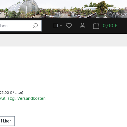
Du hast 0 Produkte auf de
0,00 €
Ware
s:
(25,00 € / Liter)
MwSt. zzgl. Versandkosten
len
1 Liter