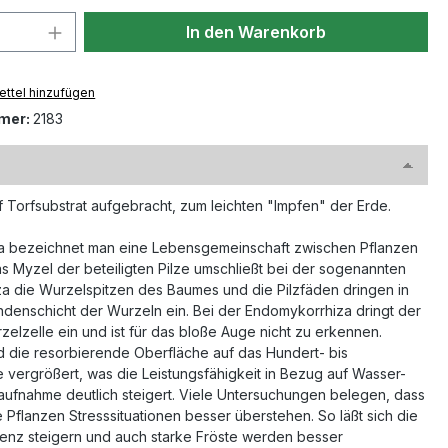
 Anzahl: Gib den gewünschten Wert ein 
In den Warenkorb
ttel hinzufügen
mer:
2183
f Torfsubstrat aufgebracht, zum leichten "Impfen" der Erde.
za bezeichnet man eine Lebensgemeinschaft zwischen Pflanzen
as Myzel der beteiligten Pilze umschließt bei der sogenannten
a die Wurzelspitzen des Baumes und die Pilzfäden dringen in
ndenschicht der Wurzeln ein. Bei der Endomykorrhiza dringt der
rzelzelle ein und ist für das bloße Auge nicht zu erkennen.
d die resorbierende Oberfläche auf das Hundert- bis
vergrößert, was die Leistungsfähigkeit in Bezug auf Wasser-
aufnahme deutlich steigert. Viele Untersuchungen belegen, dass
e Pflanzen Stresssituationen besser überstehen. So läßt sich die
enz steigern und auch starke Fröste werden besser