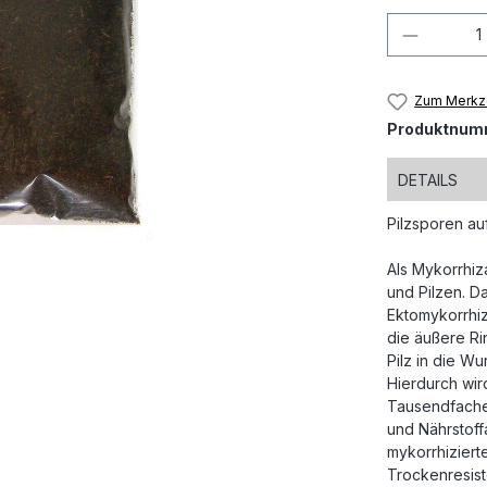
Produkt
Zum Merkze
Produktnum
DETAILS
Pilzsporen au
Als Mykorrhi
und Pilzen. D
Ektomykorrhiz
die äußere Ri
Pilz in die Wu
Hierdurch wir
Tausendfache 
und Nährstoff
mykorrhiziert
Trockenresist