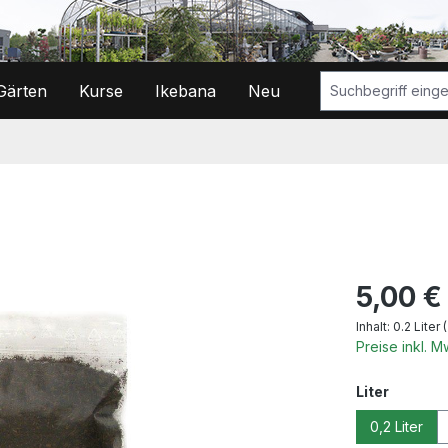
Gärten
Kurse
Ikebana
Neu
Regulärer Prei
5,00 €
Inhalt:
0.2 Liter
Preise inkl. 
auswäh
Liter
0,2 Liter