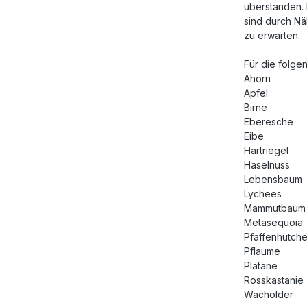
überstanden. D
sind durch N
zu erwarten.
Für die folge
Ahorn
Apfel
Birne
Eberesche
Eibe
Hartriegel
Haselnuss
Lebensbaum
Lychees
Mammutbaum
Metasequoia
Pfaffenhütch
Pflaume
Platane
Rosskastanie
Wacholder