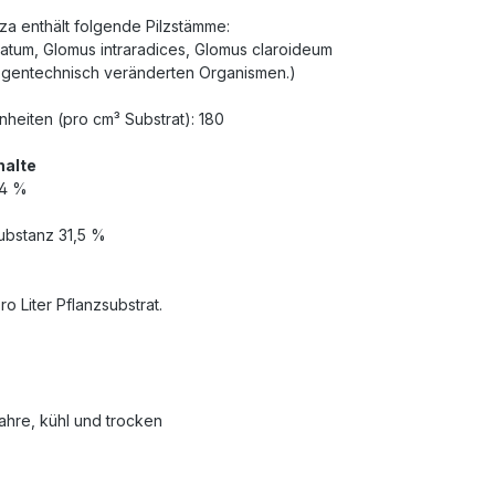
a enthält folgende Pilzstämme:
atum, Glomus intraradices, Glomus claroideum
e gentechnisch veränderten Organismen.)
nheiten (pro cm³ Substrat): 180
halte
54 %
ubstanz 31,5 %
ro Liter Pflanzsubstrat.
ahre, kühl und trocken