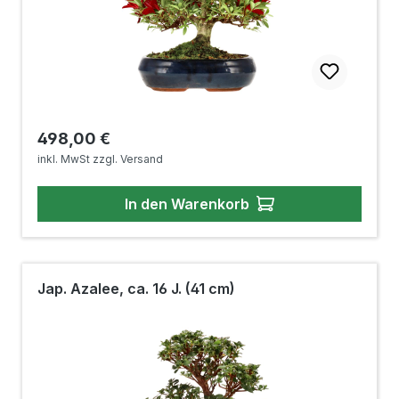
Regulärer Preis:
498,00 €
inkl. MwSt zzgl. Versand
In den Warenkorb
Jap. Azalee, ca. 16 J. (41 cm)