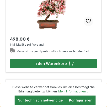
Regulärer Preis:
498,00 €
inkl. MwSt zzgl. Versand
Versand nur per Spedition! Nicht versandkostenfrei!
In den Warenkorb
Jap. Azalee, ca. 20 J. (73 cm)
Diese Website verwendet Cookies, um eine bestmögliche
Erfahrung bieten zu können.
Mehr Informationen ...
Nur technisch notwendige
Konfigurieren