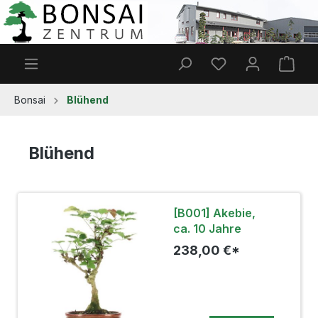
Zum Hauptinhalt springen
Du hast 0 Produkt
Ware
Bonsai
Blühend
Blühend
[B001] Akebie,
ca. 10 Jahre
238,00 €*