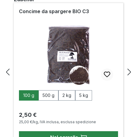
Concime da spargere BIO C3
Seleziona
Peso
100 g
500 g
2 kg
5 kg
Prezzo normale:
2,50 €
25,00 €/kg, IVA inclusa, esclusa spedizione