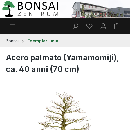
Passa al contenuto principale
Hai 0 articoli nella
Il ca
Bonsai
Esemplari unici
Acero palmato (Yamamomiji),
ca. 40 anni (70 cm)
Salta la galleria di immagini