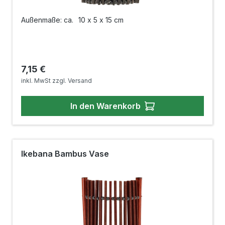
Außenmaße: ca.
10 x 5 x 15 cm
Regulärer Preis:
7,15 €
inkl. MwSt zzgl. Versand
In den Warenkorb
Ikebana Bambus Vase