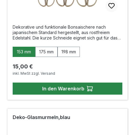
Dekorative und funktionale Bonsaischere nach
japanischem Standard hergestellt, aus rostfreiem
Edelstahl. Die kurze Schneide eignet sich gut für das
Zurückschneiden von kleineren bis mittelgroßen
Zimmerbonsai. Die doppelt geschliffenen Schneiden
auswählen
Länge
153 mm
175 mm
198 mm
ermöglichen bei allen Scheren einen sauberen, glatten
Schnitt ohne die Triebe zu quetschen. Für eine
leichtere Handhabung ist der Druck auf die
Regulärer Preis:
15,00 €
Scherenblätter mittels Justierung einstellbar. Länge:
inkl. MwSt zzgl. Versand
153mm 175mm 198mm Länge
Schneidfläche: 53mm 59mm
69mm Gewicht: 72g 114g
In den Warenkorb
133g Material: Edelstahl Hergestellt in China
Deko-Glasmurmeln,blau