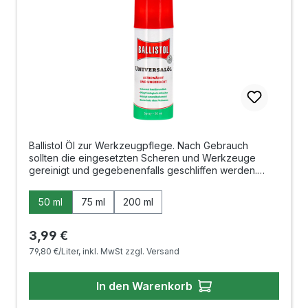
Ballistol Öl zur Werkzeugpflege. Nach Gebrauch
sollten die eingesetzten Scheren und Werkzeuge
gereinigt und gegebenenfalls geschliffen werden.
Danach mit Ballistol einreiben schützt die Werkzeuge
vor Rost und konserviert die Schneiden. Gerade die
auswählen
Inhalt
50 ml
75 ml
200 ml
hochwertigen Masakuni-Werkzeuge sollten auf diese
Weise gepflegt werden. Inhalt 50 ml / 75 ml / 200 ml
Regulärer Preis:
3,99 €
79,80 €/Liter, inkl. MwSt zzgl. Versand
In den Warenkorb