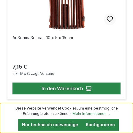
Außenmaße: ca.
10 x 5 x 15 cm
Regulärer Preis:
7,15 €
inkl. MwSt zzgl. Versand
In den Warenkorb
Diese Website verwendet Cookies, um eine bestmögliche
Erfahrung bieten zu können.
Mehr Informationen ...
Ikebana Bambus Vase
Nur technisch notwendige
Konfigurieren