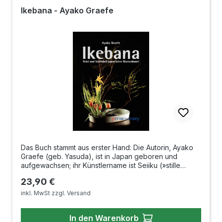
Ikebana - Ayako Graefe
Das Buch stammt aus erster Hand: Die Autorin, Ayako
Graefe (geb. Yasuda), ist in Japan geboren und
aufgewachsen; ihr Künstlername ist Seiiku (»stille
Eleganz«), und sie ist hochrangige Ikebana-Lehrerin
Regulärer Preis:
23,90 €
der Sogetsu-Schule. In diesem Buch stellt sie jedoch
unabhängig von einer bestimmten Schule - und das
inkl. MwSt zzgl. Versand
geschieht unseres Wissens auch heute noch zum
ersten Mal - Lehre und Methode verschiedener
In den Warenkorb
Ikebana-Schulen Japans dar und erläutert sie anhand