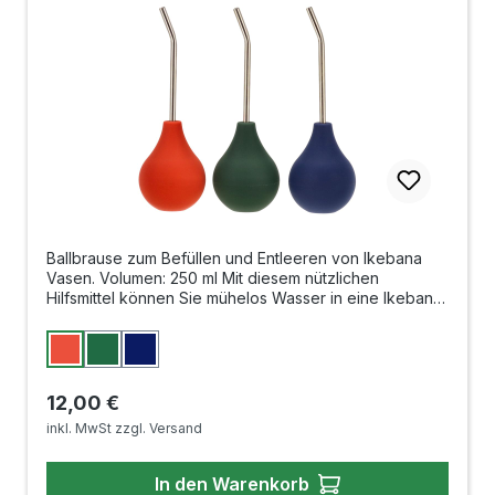
Ballbrause zum Befüllen und Entleeren von Ikebana
Vasen. Volumen: 250 ml Mit diesem nützlichen
Hilfsmittel können Sie mühelos Wasser in eine Ikebana-
Vase nachfüllen, bzw. älteres Wasser aufsaugen und
austauschen. Ball mit ca. 15,5 cm langem Röhrchen
auswählen
Farbe
Terra
Grün
Blau
Regulärer Preis:
12,00 €
inkl. MwSt zzgl. Versand
In den Warenkorb