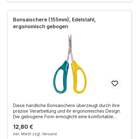
Bonsaischere (155mm), Edelstahl,
ergonomisch gebogen
Diese handliche Bonsaischere überzeugt durch ihre
präzise Verarbeitung und ihr ergonomisches Design.
Die gebogene Form ermöglicht eine komfortable
Handhabung und erleichtert exakte Schnitte auch an
Regulärer Preis:
12,80 €
schwer zugänglichen Stellen. Damit eignet sie sich
ideal für die regelmäßige Pflege, das Auslichten und
inkl. MwSt zzgl. Versand
den Formschnitt von Bonsai-Bäumen.Die Klingen