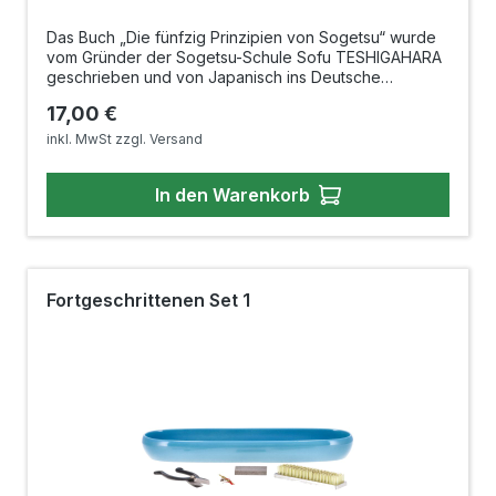
Das Buch „Die fünfzig Prinzipien von Sogetsu“ wurde
vom Gründer der Sogetsu-Schule Sofu TESHIGAHARA
geschrieben und von Japanisch ins Deutsche
übersetzt von Toshimi HAYASHI-MATT.Für
Regulärer Preis:
17,00 €
Ikebanist*innen ist es eins der wichtigsten Ikebana-
Bücher wie Kadensho (Das Buch der Blumen). Aber
inkl. MwSt zzgl. Versand
nicht nur für die Ikebanisten, sondern auch für alle, die
mit Pflanzen kreativ beschäftigt sind, kann sehr
In den Warenkorb
interessant und lehrreich sein.50 Prinzipien + 30
Verfahren von Sogetsu für Fortschritte beim
Selbstlernen, insgesamt 116 Seiten.Kompakte Größe,
um auch in eine kleine Tasche zu passen 18 cm x 11 cm
Fortgeschrittenen Set 1