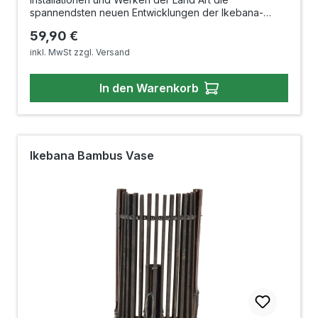
spannendsten neuen Entwicklungen der Ikebana-
Szene vor. Unentbehrlich für jeden Liebhaber und
Regulärer Preis:
59,90 €
Praktizierenden der japanischen Blumenkunst 240 x
300mmHardcover, 2008208 Seiten mit 200 farbigen
inkl. MwSt zzgl. Versand
AbbildungenISBN-13: 978-3800159413
In den Warenkorb
Ikebana Bambus Vase