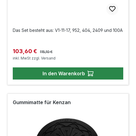
Das Set besteht aus: V1-11-17, 952, 404, 2409 und 100A
Regulärer Preis:
Verkaufspreis:
103,60 €
115,10 €
inkl. MwSt zzgl. Versand
In den Warenkorb
Gummimatte für Kenzan