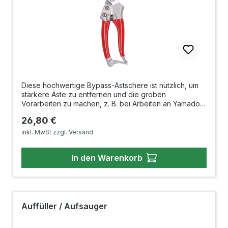
Diese hochwertige Bypass-Astschere ist nützlich, um
stärkere Äste zu entfernen und die groben
Vorarbeiten zu machen, z. B. bei Arbeiten an Yamadori
oder wenn stärkere Äste an ihren Bonsai eingekürzt
Regulärer Preis:
26,80 €
werden sollen. Das handliche Leichtgewicht hat extrem
scharfe Gegenklingen, garantiert dadurch
inkl. MwSt zzgl. Versand
stummelfreie Schnitte. Ein einfach zu bedienender
Sicherheitsverschluss fixiert die Astschere sicher in
In den Warenkorb
der geschlossenen Position und verhindert
unbeabsichtiges Lösen während der Aufbewahrung.
Auch bei der sonstigen Gartenarbeit ist diese
Astschere ein unentbehrlicher Helfer. Länge: ca. 195
mm Gewicht: ca. 182 g
Auffüller / Aufsauger