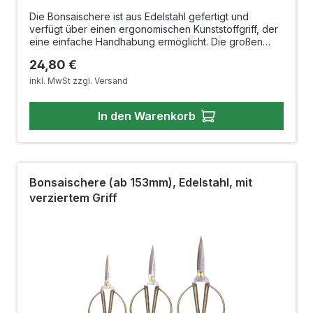
Die Bonsaischere ist aus Edelstahl gefertigt und
verfügt über einen ergonomischen Kunststoffgriff, der
eine einfache Handhabung ermöglicht. Die großen
Griffringe erlauben eine hohe Kraftübertragung.Die
Regulärer Preis:
24,80 €
Schneide zeichnet sich durch ihre Robustheit und
Effektivität beim Schneiden von mittleren und dickeren
inkl. MwSt zzgl. Versand
Ästen aus. Darüber hinaus eignet sich dieses
Werkzeug auch für Wurzelschnitte bei Zimmer- und
In den Warenkorb
Freilandbonsais. Die doppelten Schneiden des
Messers gewährleisten einen präzisen und glatten
Schnitt, wobei die Triebe nicht gequetscht
werden.Länge: 190mmLänge Schneidfläche:
48mmGewicht: 137gMaterial: Edelstahl mit
KunststoffgriffHergestellt in China
Bonsaischere (ab 153mm), Edelstahl, mit
verziertem Griff