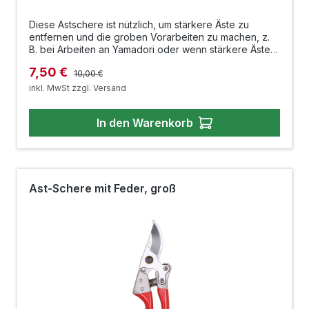
Diese Astschere ist nützlich, um stärkere Äste zu
entfernen und die groben Vorarbeiten zu machen, z.
B. bei Arbeiten an Yamadori oder wenn stärkere Äste
(bis max. 10 mm) an ihren Bonsai eingekürzt werden
Regulärer Preis:
Verkaufspreis:
7,50 €
sollen. Auch bei der Gartenarbeit ein unentbehrlicher
10,00 €
Helfer. Länge: 200 mm
inkl. MwSt zzgl. Versand
In den Warenkorb
Ast-Schere mit Feder, groß