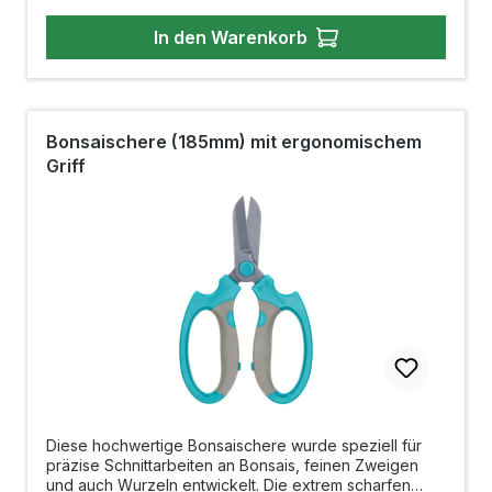
bestehen aus rostfreiem Edelstahl und gewährleisten
In den Warenkorb
eine zuverlässige Schnittleistung sowie eine lange
Lebensdauer. Der pflegeleichte Kunststoffgriff liegt
angenehm in der Hand und sorgt auch bei längeren
Arbeiten für einen sicheren Halt.Gefertigt in China nach
japanischem Standard, vereint diese Schere
Funktionalität, Qualität und ein hervorragendes Preis-
Bonsaischere (185mm) mit ergonomischem
Leistungs-Verhältnis. Länge: 155mmLänge
Griff
Schneidfläche: 35mmGewicht: 53gMaterial: Edelstahl,
rostfrei mit KunststoffgriffHergestellt in China
Diese hochwertige Bonsaischere wurde speziell für
präzise Schnittarbeiten an Bonsais, feinen Zweigen
und auch Wurzeln entwickelt. Die extrem scharfen