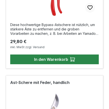
Diese hochwertige Bypass-Astschere ist nützlich, um
stärkere Äste zu entfernen und die groben
Vorarbeiten zu machen, z. B. bei Arbeiten an Yamadori
oder wenn stärkere Äste an ihren Bonsai eingekürzt
Regulärer Preis:
29,80 €
werden sollen. Der Kraftprotz besticht durch
besonders ergonomische, rutschfeste Griffe. Die
inkl. MwSt zzgl. Versand
Gegenklinge ist extrem scharf und garantiert
stummelfreie Schnitte. Ein einfach zu bedienende
In den Warenkorb
Einhand-Sicherheitsriegel fixiert die Astschere sicher in
der geschlossenen Position und verhindert
unbeabsichtiges Lösen während der Aufbewahrung.
Auch bei der sonstigen Gartenarbeit ein
unentbehrlicher Helfer. Länge: ca. 220 mm Gewicht: ca.
266 g
Ast-Schere mit Feder, handlich