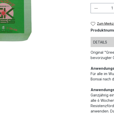
Produkt
Zum Merkze
Produktnum
DETAILS
Original "Gre
bevorzugter G
Anwendungs
Für alle im W
Bonsai nach d
Anwendungs
Ganzjährig ei
alle 6 Woche
Resistenzförd
anwenden. Da