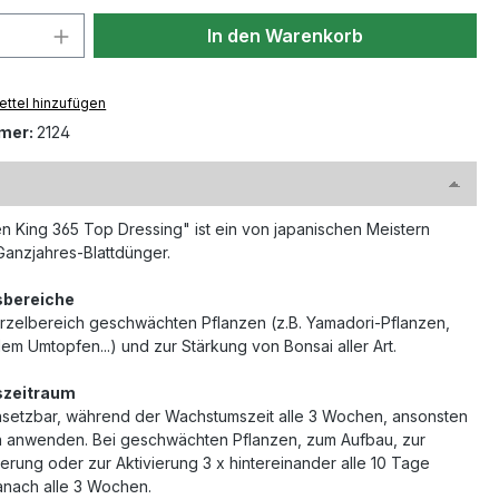
 Anzahl: Gib den gewünschten Wert ein 
In den Warenkorb
ttel hinzufügen
mer:
2124
en King 365 Top Dressing" ist ein von japanischen Meistern
anzjahres-Blattdünger.
bereiche
urzelbereich geschwächten Pflanzen (z.B. Yamadori-Pflanzen,
em Umtopfen...) und zur Stärkung von Bonsai aller Art.
zeitraum
nsetzbar, während der Wachstumszeit alle 3 Wochen, ansonsten
n anwenden. Bei geschwächten Pflanzen, zum Aufbau, zur
erung oder zur Aktivierung 3 x hintereinander alle 10 Tage
nach alle 3 Wochen.