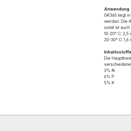
Anwendung
GK365 liegt i
werden. Die A
somit ist auc
10-20° C: 2,5 
20-30° C: 1,6 
Inhaltsstoff
Die Hauptbest
verschiedene 
3% N
6% P
5% K