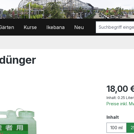
Gärten
Kurse
Ikebana
Neu
tdünger
Regulärer Prei
18,00 
Inhalt:
0.25 Lite
Preise inkl. 
auswä
Inhalt
100 ml
2