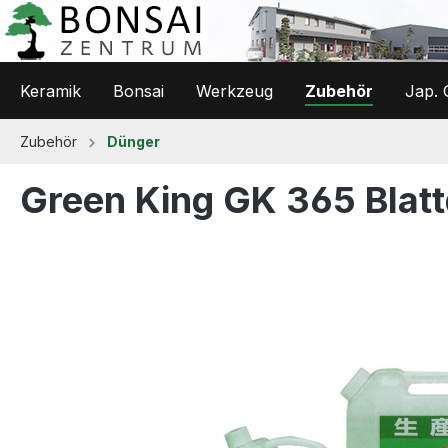
 Hauptinhalt springen
Zur Suche springen
Zur Hauptnavigation springen
Keramik
Bonsai
Werkzeug
Zubehör
Jap. 
Zubehör
Dünger
Green King GK 365 Blat
Bildergalerie überspringen