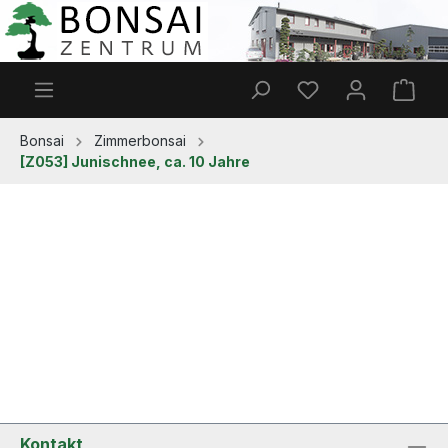
Zum Hauptinhalt springen
Du hast 0 Produkt
Ware
Bonsai
Zimmerbonsai
[Z053] Junischnee, ca. 10 Jahre
Kontakt