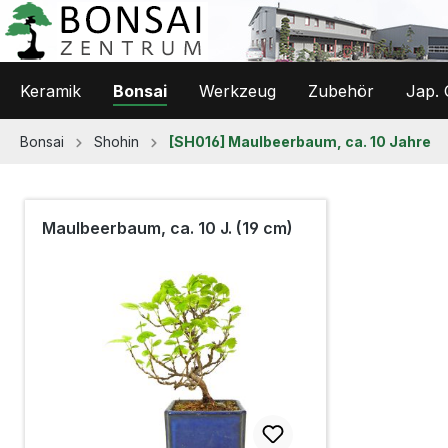
 Hauptinhalt springen
Zur Suche springen
Zur Hauptnavigation springen
Keramik
Bonsai
Werkzeug
Zubehör
Jap. 
Bonsai
Shohin
[SH016] Maulbeerbaum, ca. 10 Jahre
Maulbeerbaum, ca. 10 J. (19 cm)