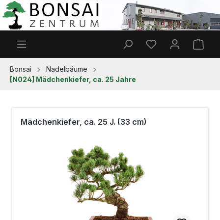
Zum Hauptinhalt springen
Du hast 0 Produkt
Ware
Bonsai
Nadelbäume
[N024] Mädchenkiefer, ca. 25 Jahre
Mädchenkiefer, ca. 25 J. (33 cm)