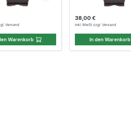
 Preis:
Regulärer Preis:
38,00 €
zgl. Versand
inkl. MwSt zzgl. Versand
 den Warenkorb
In den Warenkorb