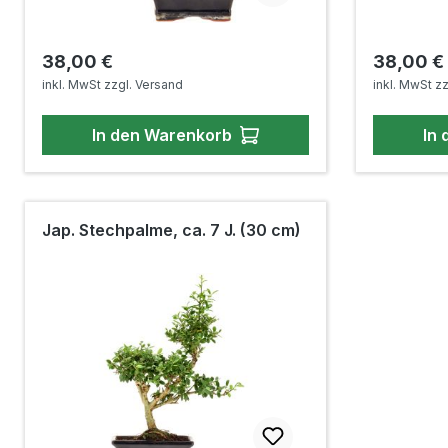
Regulärer Preis:
Regulärer
38,00 €
38,00 €
inkl. MwSt zzgl. Versand
inkl. MwSt z
In den Warenkorb
In
Jap. Stechpalme, ca. 7 J. (30 cm)