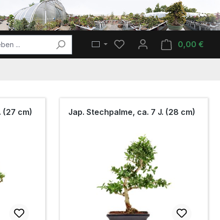
Du hast 0 Produkte auf de
0,00 €
Ware
. (27 cm)
Jap. Stechpalme, ca. 7 J. (28 cm)