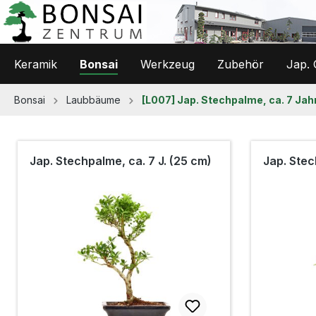
 Hauptinhalt springen
Zur Suche springen
Zur Hauptnavigation springen
Keramik
Bonsai
Werkzeug
Zubehör
Jap. 
Bonsai
Laubbäume
[L007] Jap. Stechpalme, ca. 7 Jah
Jap. Stechpalme, ca. 7 J. (25 cm)
Jap. Stec