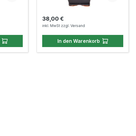
Regulärer Preis:
38,00 €
inkl. MwSt zzgl. Versand
In den Warenkorb