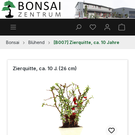
Zum Hauptinhalt springen
Du hast 0 Produkt
Ware
Bonsai
Blühend
[B007] Zierquitte, ca. 10 Jahre
Zierquitte, ca. 10 J. (26 cm)