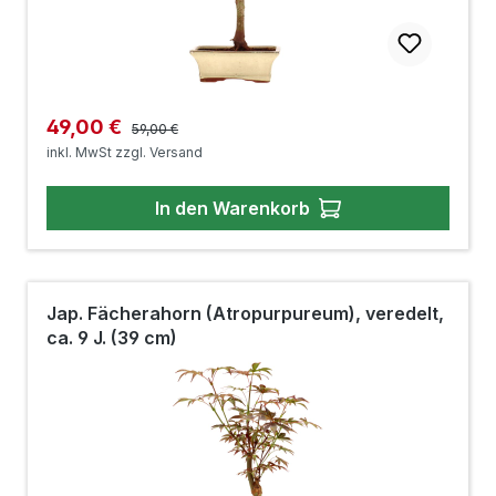
Regulärer Preis:
Verkaufspreis:
49,00 €
59,00 €
inkl. MwSt zzgl. Versand
In den Warenkorb
Jap. Fächerahorn (Atropurpureum), veredelt,
ca. 9 J. (39 cm)