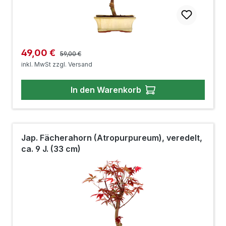
Regulärer Preis:
Verkaufspreis:
49,00 €
59,00 €
inkl. MwSt zzgl. Versand
In den Warenkorb
Jap. Fächerahorn (Atropurpureum), veredelt,
ca. 9 J. (33 cm)