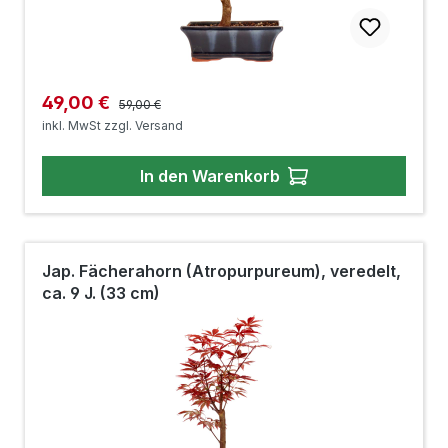
Regulärer Preis:
Verkaufspreis:
49,00 €
59,00 €
inkl. MwSt zzgl. Versand
In den Warenkorb
Jap. Fächerahorn (Atropurpureum), veredelt,
ca. 9 J. (33 cm)