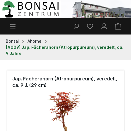
Zum Hauptinhalt springen
Du hast 0 Produkt
Ware
Bonsai
Ahorne
[A009] Jap. Fächerahorn (Atropurpureum), veredelt, ca.
9 Jahre
Jap. Fächerahorn (Atropurpureum), veredelt,
ca. 9 J. (29 cm)