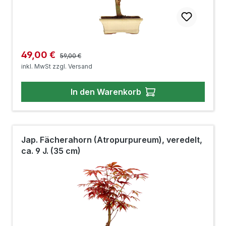
Regulärer Preis:
Verkaufspreis:
49,00 €
59,00 €
inkl. MwSt zzgl. Versand
In den Warenkorb
Jap. Fächerahorn (Atropurpureum), veredelt,
ca. 9 J. (35 cm)