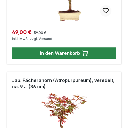
Regulärer Preis:
Verkaufspreis:
49,00 €
59,00 €
inkl. MwSt zzgl. Versand
In den Warenkorb
Jap. Fächerahorn (Atropurpureum), veredelt,
ca. 9 J. (36 cm)