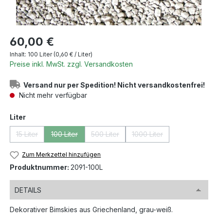
Regulärer Preis:
60,00 €
Inhalt:
100 Liter
(0,60 € / Liter)
Preise inkl. MwSt. zzgl. Versandkosten
Versand nur per Spedition! Nicht versandkostenfrei!
Nicht mehr verfügbar
auswählen
Liter
15 Liter
100 Liter
500 Liter
1000 Liter
(Diese Option ist zurzeit nicht verfügbar.)
(Diese Option ist zurzeit nicht verfügbar.)
(Diese Option ist zurzeit nicht verfügbar
(Diese Option ist zurzeit
Zum Merkzettel hinzufügen
Produktnummer:
2091-100L
DETAILS
Dekorativer Bimskies aus Griechenland, grau-weiß.