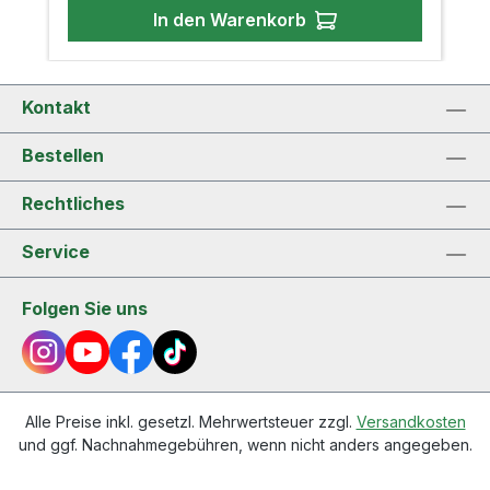
alkalisch und ideal zur Neutralisierung saurer
In den Warenkorb
Böden. Wir empfehlen eine Beimischung von 5-
10% und evtl. eine dünne Schicht am Boden der
Schale. Dies kann zusätzlich helfen, die
Drainage zu verbessern und Staunässe zu
Kontakt
verhindern. Bambuskohle enthält Mineralstoffe
wie Calcium, Kalium und Magnesium, der pH-
Wert liegt bei 1,8. Herkunft: Japan
Bestellen
Rechtliches
Service
Folgen Sie uns
Alle Preise inkl. gesetzl. Mehrwertsteuer zzgl.
Versandkosten
und ggf. Nachnahmegebühren, wenn nicht anders angegeben.