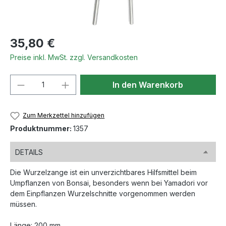
Regulärer Preis:
35,80 €
Preise inkl. MwSt. zzgl. Versandkosten
Produkt Anzahl: Gib den gewünschten We
In den Warenkorb
Zum Merkzettel hinzufügen
Produktnummer:
1357
DETAILS
Die Wurzelzange ist ein unverzichtbares Hilfsmittel beim
Umpflanzen von Bonsai, besonders wenn bei Yamadori vor
dem Einpflanzen Wurzelschnitte vorgenommen werden
müssen.
Länge: 200 mm