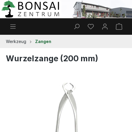
Zum Hauptinhalt springen
Du hast 0 Produkt
Ware
Werkzeug
Zangen
Wurzelzange (200 mm)
Bildergalerie überspringen