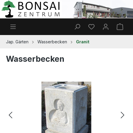
Zum Hauptinhalt springen
Du hast 0 Produkt
Ware
Jap. Gärten
Wasserbecken
Granit
Wasserbecken
Bildergalerie überspringen