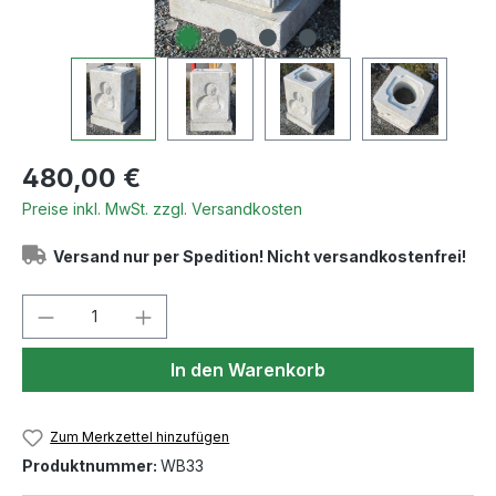
Regulärer Preis:
480,00 €
Preise inkl. MwSt. zzgl. Versandkosten
Versand nur per Spedition! Nicht versandkostenfrei!
Produkt Anzahl: Gib den gewünschten We
In den Warenkorb
Zum Merkzettel hinzufügen
Produktnummer:
WB33