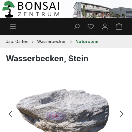
Zum Hauptinhalt springen
Du hast 0 Produkt
Ware
Jap. Gärten
Wasserbecken
Naturstein
Wasserbecken, Stein
Bildergalerie überspringen