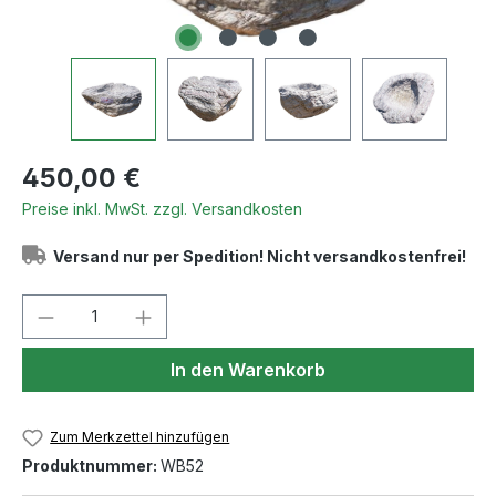
Regulärer Preis:
450,00 €
Preise inkl. MwSt. zzgl. Versandkosten
Versand nur per Spedition! Nicht versandkostenfrei!
Produkt Anzahl: Gib den gewünschten We
In den Warenkorb
Zum Merkzettel hinzufügen
Produktnummer:
WB52