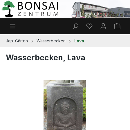
Zum Hauptinhalt springen
Du hast 0 Produkt
Ware
Jap. Gärten
Wasserbecken
Lava
Wasserbecken, Lava
Bildergalerie überspringen