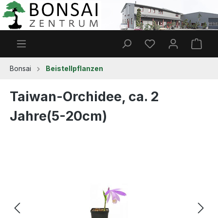
Zum Hauptinhalt springen
Du hast 0 Produkt
Ware
Bonsai
Beistellpflanzen
Taiwan-Orchidee, ca. 2
Jahre(5-20cm)
Bildergalerie überspringen