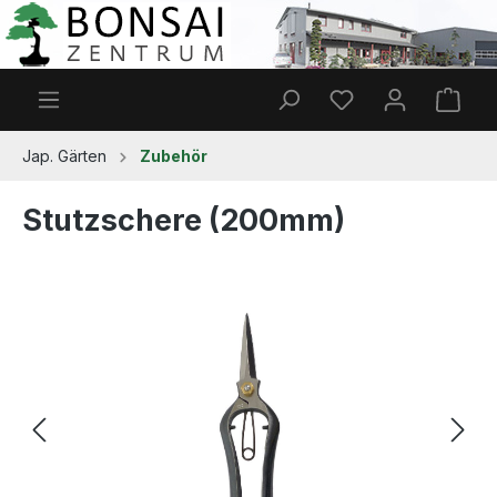
Zum Hauptinhalt springen
Du hast 0 Produkt
Ware
Jap. Gärten
Zubehör
Stutzschere (200mm)
Bildergalerie überspringen