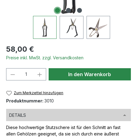
Regulärer Preis:
58,00 €
Preise inkl. MwSt. zzgl. Versandkosten
Produkt Anzahl: Gib den gewünschten We
In den Warenkorb
Zum Merkzettel hinzufügen
Produktnummer:
3010
DETAILS
Diese hochwertige Stutzschere ist für den Schnitt an fast
allen Gehölzen geeignet, da sie sich durch eine äußerst