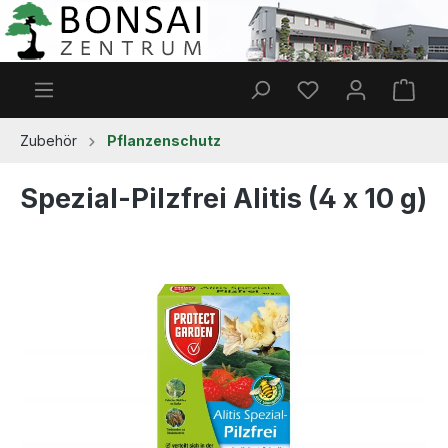
Zum Hauptinhalt springen
Du hast 0 Produkt
Ware
Zubehör
Pflanzenschutz
Spezial-Pilzfrei Alitis (4 x 10 g)
Bildergalerie überspringen