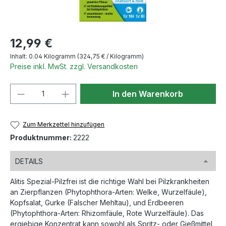
Regulärer Preis:
12,99 €
Inhalt:
0.04 Kilogramm
(324,75 € / Kilogramm)
Preise inkl. MwSt. zzgl. Versandkosten
Produkt Anzahl: Gib den gewünschten We
In den Warenkorb
Zum Merkzettel hinzufügen
Produktnummer:
2222
DETAILS
Alitis Spezial-Pilzfrei ist die richtige Wahl bei Pilzkrankheiten
an Zierpflanzen (Phytophthora-Arten: Welke, Wurzelfäule),
Kopfsalat, Gurke (Falscher Mehltau), und Erdbeeren
(Phytophthora-Arten: Rhizomfäule, Rote Wurzelfäule). Das
ergiebige Konzentrat kann sowohl als Spritz- oder Gießmittel