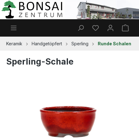
Zum Hauptinhalt springen
Du hast 0 Produkt
Ware
Keramik
Handgetöpfert
Sperling
Runde Schalen
Sperling-Schale
Bildergalerie überspringen