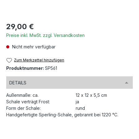
Regulärer Preis:
29,00 €
Preise inkl. MwSt. zzgl. Versandkosten
Nicht mehr verfügbar
Zum Merkzettel hinzufügen
Produktnummer:
SP561
DETAILS
Außenmaße: ca.
12 x 12 x 5,5 cm
Schale verträgt Frost:
ja
Form der Schale:
rund
Handgefertigte Sperling-Schale, gebrannt bei 1220 °C.