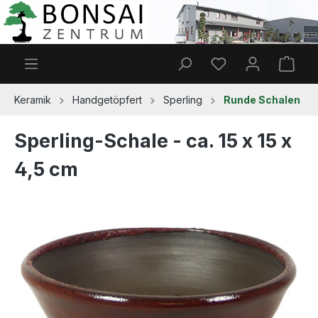
Zum Hauptinhalt springen
Du hast 0 Produkt
Ware
Keramik
Handgetöpfert
Sperling
Runde Schalen
Sperling-Schale - ca. 15 x 15 x
4,5 cm
Bildergalerie überspringen