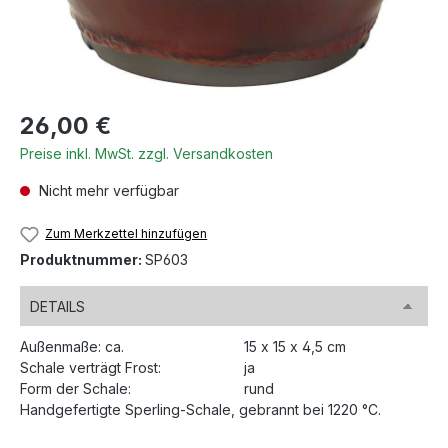
Regulärer Preis:
26,00 €
Preise inkl. MwSt. zzgl. Versandkosten
Nicht mehr verfügbar
Zum Merkzettel hinzufügen
Produktnummer:
SP603
DETAILS
Außenmaße: ca.
15 x 15 x 4,5 cm
Schale verträgt Frost:
ja
Form der Schale:
rund
Handgefertigte Sperling-Schale, gebrannt bei 1220 °C.