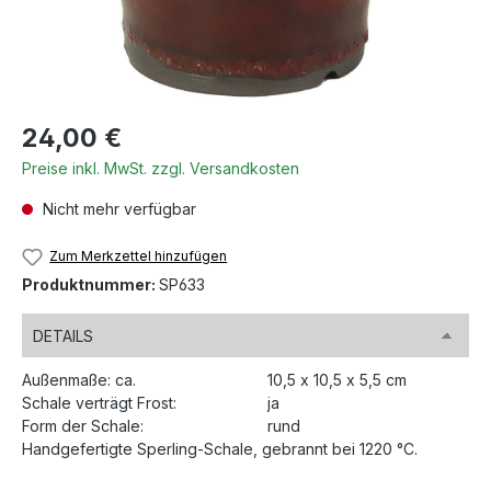
Regulärer Preis:
24,00 €
Preise inkl. MwSt. zzgl. Versandkosten
Nicht mehr verfügbar
Zum Merkzettel hinzufügen
Produktnummer:
SP633
DETAILS
Außenmaße: ca.
10,5 x 10,5 x 5,5 cm
Schale verträgt Frost:
ja
Form der Schale:
rund
Handgefertigte Sperling-Schale, gebrannt bei 1220 °C.