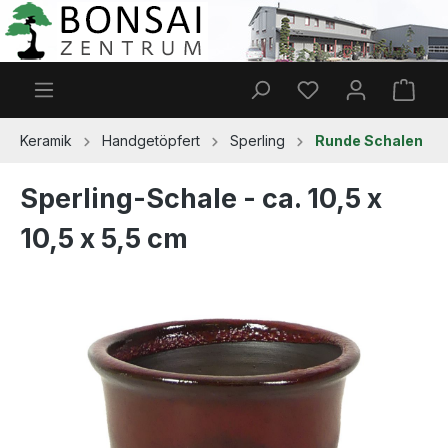
Zum Hauptinhalt springen
Du hast 0 Produkt
Ware
Keramik
Handgetöpfert
Sperling
Runde Schalen
Sperling-Schale - ca. 10,5 x
10,5 x 5,5 cm
Bildergalerie überspringen