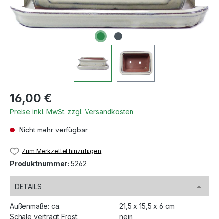
Regulärer Preis:
16,00 €
Preise inkl. MwSt. zzgl. Versandkosten
Nicht mehr verfügbar
Zum Merkzettel hinzufügen
Produktnummer:
5262
DETAILS
Außenmaße: ca.
21,5 x 15,5 x 6 cm
Schale verträgt Frost:
nein