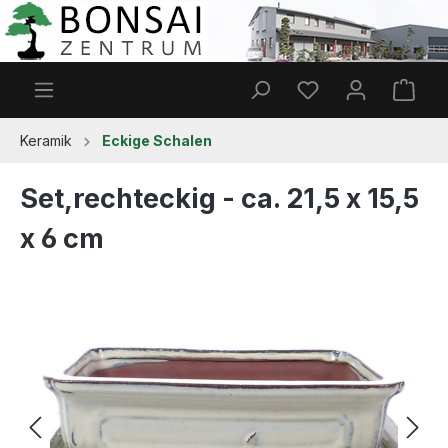
Zum Hauptinhalt springen
Du hast 0 Produkt
Ware
Keramik
Eckige Schalen
Set,rechteckig - ca. 21,5 x 15,5
x 6 cm
Bildergalerie überspringen