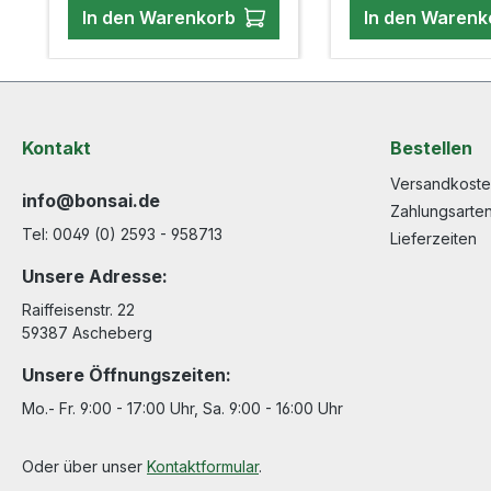
feinen Wurzeln nicht zu
In den Warenkorb
In den Warenk
lange nass sind.
Kontakt
Bestellen
Versandkost
info@bonsai.de
Zahlungsarte
Tel: 0049 (0) 2593 - 958713
Lieferzeiten
Unsere Adresse:
Raiffeisenstr. 22
59387 Ascheberg
Unsere Öffnungszeiten:
Mo.- Fr. 9:00 - 17:00 Uhr, Sa. 9:00 - 16:00 Uhr
Oder über unser
Kontaktformular
.