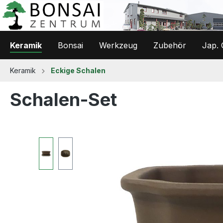
 Hauptinhalt springen
Zur Suche springen
Zur Hauptnavigation springen
Keramik
Bonsai
Werkzeug
Zubehör
Jap. 
Keramik
Eckige Schalen
Schalen-Set
Bildergalerie überspringen