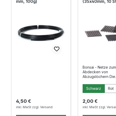
mm, 100g)
(35x40mm, 10 S
Bonsai - Netze zum
Abdecken von
Abzugslöchern Die
Kunststoffnetze w
über die Löcher in
auswählen
Farbe
Schwarz
Rot
Schalen gelegt, dam
der einen Seite die
Erdmischung in der
Regulärer Preis:
Regulärer Preis:
4,50 €
2,00 €
gehalten wird, aber au
inkl. MwSt zzgl. Versand
inkl. MwSt zzgl. Vers
anderen Seite das
abfließen kann, dam