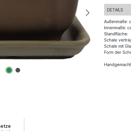
DETAILS
Außenmaße: c
Innenmaße: ca
Standfläche:
Schale verträg
Schale mit Gla
Form der Scha
Handgemachte
etze