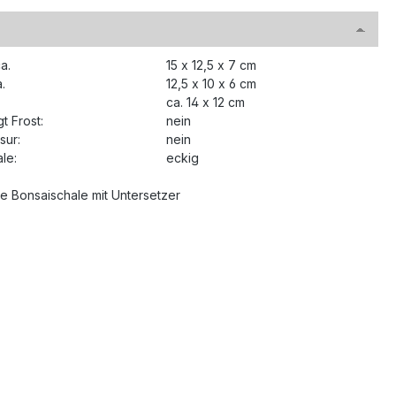
a.
15 x 12,5 x 7 cm
.
12,5 x 10 x 6 cm
ca. 14 x 12 cm
t Frost:
nein
sur:
nein
le:
eckig
 Bonsaischale mit Untersetzer