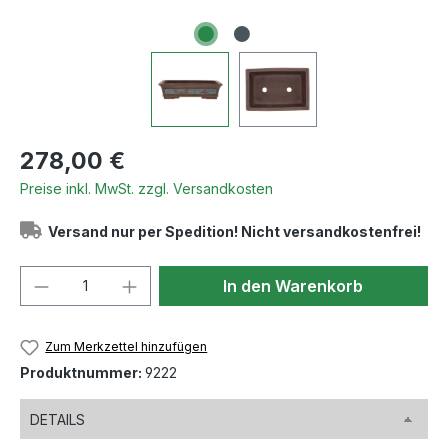
Regulärer Preis:
278,00 €
Preise inkl. MwSt. zzgl. Versandkosten
Versand nur per Spedition! Nicht versandkostenfrei!
Produkt Anzahl: Gib den gewünschten We
In den Warenkorb
Zum Merkzettel hinzufügen
Produktnummer:
9222
DETAILS