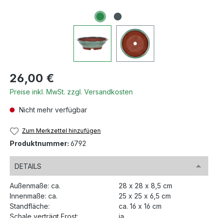
Regulärer Preis:
26,00 €
Preise inkl. MwSt. zzgl. Versandkosten
Nicht mehr verfügbar
Zum Merkzettel hinzufügen
Produktnummer:
6792
DETAILS
Außenmaße: ca.
28 x 28 x 8,5 cm
Innenmaße: ca.
25 x 25 x 6,5 cm
Standfläche:
ca. 16 x 16 cm
Schale verträgt Frost:
ja