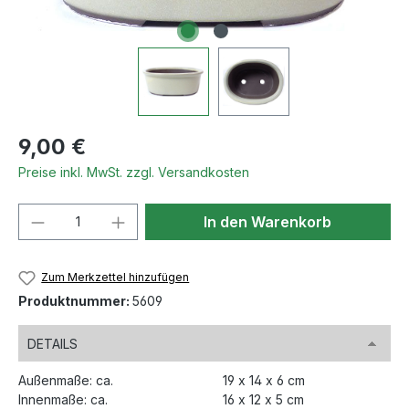
Regulärer Preis:
9,00 €
Preise inkl. MwSt. zzgl. Versandkosten
Produkt Anzahl: Gib den gewünschten We
In den Warenkorb
Zum Merkzettel hinzufügen
Produktnummer:
5609
DETAILS
Außenmaße: ca.
19 x 14 x 6 cm
Innenmaße: ca.
16 x 12 x 5 cm