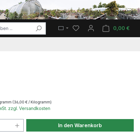
Du hast 0 Produkte auf de
0,00 €
Ware
s:
ogramm
(36,00 € / Kilogramm)
MwSt. zzgl. Versandkosten
 Anzahl: Gib den gewünschten Wert ein 
In den Warenkorb