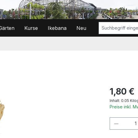
Gärten
Kurse
Ikebana
Neu
Regulärer Prei
1,80 €
Inhalt:
0.05 Kil
Preise inkl. 
Produkt