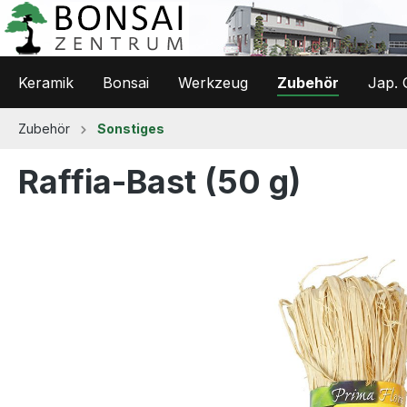
 Hauptinhalt springen
Zur Suche springen
Zur Hauptnavigation springen
Keramik
Bonsai
Werkzeug
Zubehör
Jap. 
Zubehör
Sonstiges
Raffia-Bast (50 g)
Bildergalerie überspringen