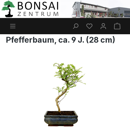
Zum Hauptinhalt springen
Du hast 0 Produkt
Ware
Pfefferbaum, ca. 9 J. (28 cm)
Bildergalerie überspringen