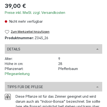
Regulärer Preis:
39,00 €
Preise inkl. MwSt. zzgl. Versandkosten
Nicht mehr verfügbar
Zum Merkzettel hinzufügen
Produktnummer:
Z045_26
DETAILS
Alter:
9
Höhe in cm:
28
Pflanzenart:
Pfefferbaum
Pflegeanleitung
TIPPS FÜR DIE PFLEGE
Diese Pflanze ist für das Zimmer geeignet und wird
darum auch als "Indoor-Bonsai" bezeichnet. Sie sollte
(wie alle Bonsai) möglichst hell stehen und kann über