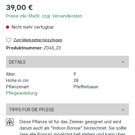
Regulärer Preis:
39,00 €
Preise inkl. MwSt. zzgl. Versandkosten
Nicht mehr verfügbar
Zum Merkzettel hinzufügen
Produktnummer:
Z045_23
DETAILS
Alter:
9
Höhe in cm:
28
Pflanzenart:
Pfefferbaum
Pflegeanleitung
TIPPS FÜR DIE PFLEGE
Diese Pflanze ist für das Zimmer geeignet und wird
darum auch als "Indoor-Bonsai" bezeichnet. Sie sollte
(wie alle Bonsai) möglichst hell stehen und kann über