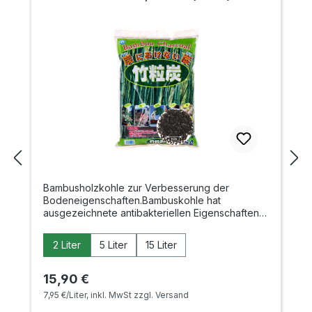
Bambusholzkohle zur Verbesserung der
Bodeneigenschaften.Bambuskohle hat
ausgezeichnete antibakteriellen Eigenschaften
und erhöht die Ansiedlung und Vermehrung von
Mikroorganismen. Die enthaltenen
auswählen
Liter
2 Liter
5 Liter
15 Liter
Spurenelemente sowie Kalzium und Kalium
sorgen gleichzeitig für ein gesundes und
kräftiges Wachstum. Schadstoffe werden durch
Regulärer Preis:
15,90 €
das Material absorbiert und das Wachstum von
7,95 €/Liter, inkl. MwSt zzgl. Versand
Mykorrhiza wird gezielt gefördert. Die in