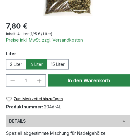
Regulärer Preis:
7,80 €
Inhalt:
4 Liter
(1,95 € / Liter)
Preise inkl. MwSt. zzgl. Versandkosten
auswählen
Liter
2 Liter
4 Liter
15 Liter
Produkt Anzahl: Gib den gewünschten We
In den Warenkorb
Zum Merkzettel hinzufügen
Produktnummer:
2046-4L
DETAILS
Speziell abgestimmte Mischung für Nadelgehölze.