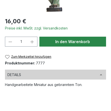
Regulärer Preis:
16,00 €
Preise inkl. MwSt. zzgl. Versandkosten
Produkt Anzahl: Gib den gewünschten We
In den Warenkorb
Zum Merkzettel hinzufügen
Produktnummer:
7777
DETAILS
Handgearbeitete Miniatur aus gebranntem Ton.