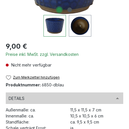
Regulärer Preis:
9,00 €
Preise inkl. MwSt. zzgl. Versandkosten
Nicht mehr verfügbar
Zum Merkzettel hinzufügen
Produktnummer:
6850-dblau
DETAILS
Außenmaße: ca.
11,5 x 11,5 x 7 cm
Innenmaße: ca.
10,5 x 10,5 x 6 cm
Standfläche:
ca. 9,5 x 9,5 cm
Schale verträgt Frost:
ja