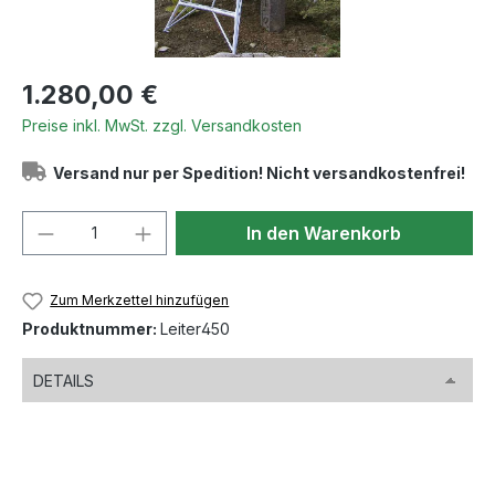
Regulärer Preis:
1.280,00 €
Preise inkl. MwSt. zzgl. Versandkosten
Versand nur per Spedition! Nicht versandkostenfrei!
Produkt Anzahl: Gib den gewünschten We
In den Warenkorb
Zum Merkzettel hinzufügen
Produktnummer:
Leiter450
DETAILS