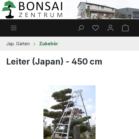
Zum Hauptinhalt springen
Du hast 0 Produkt
Ware
Jap. Gärten
Zubehör
Leiter (Japan) - 450 cm
Bildergalerie überspringen