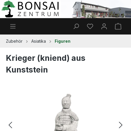
Zum Hauptinhalt springen
Du hast 0 Produkt
Ware
Zubehör
Asiatika
Figuren
Krieger (kniend) aus
Kunststein
Bildergalerie überspringen