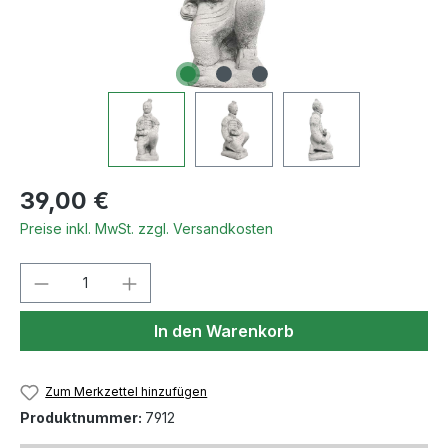
Regulärer Preis:
39,00 €
Preise inkl. MwSt. zzgl. Versandkosten
Produkt Anzahl: Gib den gewünschten We
In den Warenkorb
Zum Merkzettel hinzufügen
Produktnummer:
7912