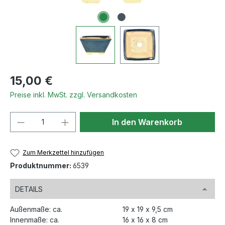
Regulärer Preis:
15,00 €
Preise inkl. MwSt. zzgl. Versandkosten
Produkt Anzahl: Gib den gewünschten We
In den Warenkorb
Zum Merkzettel hinzufügen
Produktnummer:
6539
DETAILS
Außenmaße: ca.
19 x 19 x 9,5 cm
Innenmaße: ca.
16 x 16 x 8 cm