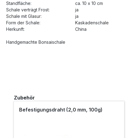
Standfläche:
ca. 10 x 10 cm
Schale verträgt Frost:
ja
Schale mit Glasur:
ja
Form der Schale:
Kaskadenschale
Herkunft:
China
Handgemachte Bonsaischale
Produktgalerie überspringen
Zubehör
Befestigungsdraht (2,0 mm, 100g)