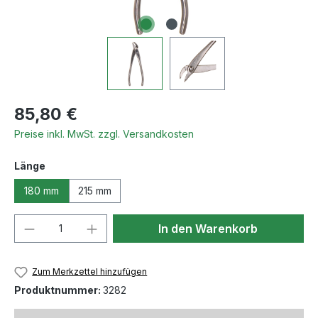
Regulärer Preis:
85,80 €
Preise inkl. MwSt. zzgl. Versandkosten
auswählen
Länge
180 mm
215 mm
Produkt Anzahl: Gib den gewünschten We
In den Warenkorb
Zum Merkzettel hinzufügen
Produktnummer:
3282