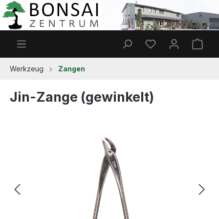
Zum Hauptinhalt springen
Du hast 0 Produkt
Ware
Werkzeug
Zangen
Jin-Zange (gewinkelt)
Bildergalerie überspringen