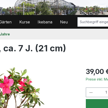
Gärten
Kurse
Ikebana
Neu
 Jahre
 ca. 7 J. (21 cm)
Regulärer Prei
39,00 
Preise inkl. 
Produkt