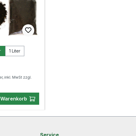
ählen
r
1 Liter
er Preis:
er, inkl. MwSt zzgl.
n Warenkorb
Service