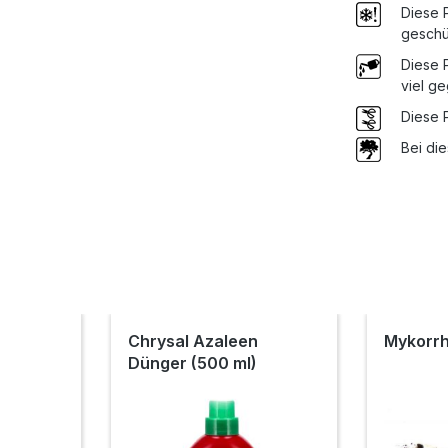
Diese P
geschü
Diese P
viel g
Diese 
Bei di
Chrysal Azaleen
Mykorrh
Dünger (500 ml)