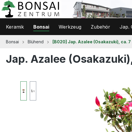
 Hauptinhalt springen
Zur Suche springen
Zur Hauptnavigation springen
Keramik
Bonsai
Werkzeug
Zubehör
Jap. 
Bonsai
Blühend
[B020] Jap. Azalee (Osakazuki), ca. 7
Jap. Azalee (Osakazuki),
Bildergalerie überspringen