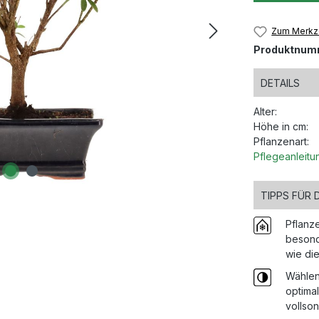
Zum Merkze
Produktnum
DETAILS
Alter:
Höhe in cm:
Pflanzenart:
Pflegeanleitu
TIPPS FÜR 
Pflanz
besond
wie die
Wählen
optima
vollson