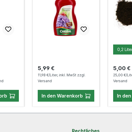
ausw
Liter
0,2 Lite
Regulärer Preis:
Regulär
5,99 €
5,00 €
Preis:
11,98 €/Liter, inkl. MwSt zzgl.
25,00 €/Lit
and
Versand
Versand
orb
In den Warenkorb
In de
Rechtliches