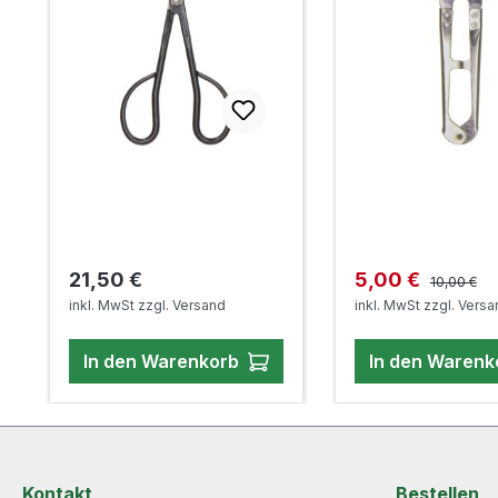
Regulärer 
Regulärer Preis:
Verkaufspreis:
21,50 €
5,00 €
10,00 €
inkl. MwSt zzgl. Versand
inkl. MwSt zzgl. Vers
In den Warenkorb
In den Warenk
Kontakt
Bestellen