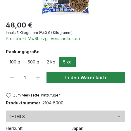
Regulärer Preis:
48,00 €
Inhalt:
5 Kilogramm
(9,60 € / Kilogramm)
Preise inkl. MwSt. zzgl. Versandkosten
auswählen
Packungsgröße
100 g
500 g
2 kg
5 kg
Produkt Anzahl: Gib den gewünschten We
In den Warenkorb
Zum Merkzettel hinzufügen
Produktnummer:
2104-5000
DETAILS
Herkunft:
Japan