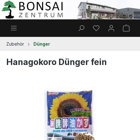
Zum Hauptinhalt springen
Du hast 0 Produkt
Ware
Zubehör
Dünger
Hanagokoro Dünger fein
Bildergalerie überspringen