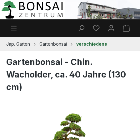
Zum Hauptinhalt springen
Du hast 0 Produkt
Ware
Jap. Gärten
Gartenbonsai
verschiedene
Gartenbonsai - Chin.
Wacholder, ca. 40 Jahre (130
cm)
Bildergalerie überspringen