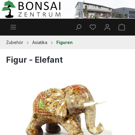
Zum Hauptinhalt springen
Du hast 0 Produkt
Ware
Zubehör
Asiatika
Figuren
Figur - Elefant
Bildergalerie überspringen