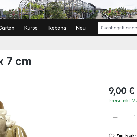
Gärten
Kurse
Ikebana
Neu
 x 7 cm
Regulärer Prei
9,00 €
Preise inkl. 
Produkt
Zum Merkze