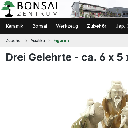
 Hauptinhalt springen
Zur Suche springen
Zur Hauptnavigation springen
Keramik
Bonsai
Werkzeug
Zubehör
Jap. 
Zubehör
Asiatika
Figuren
Drei Gelehrte - ca. 6 x 5
Bildergalerie überspringen